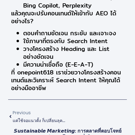
Bing Copilot, Perplexity
แล้วคุณจะปรับคอนเทนต์ให้เข้ากับ AEO ได้
อย่างไร?
ตอบคำถามชัดเจน กระชับ และเจาะจง
ใช้ภาษาที่ตรงกับ Search Intent
วางโครงสร้าง Heading และ List
อย่างชัดเจน
มีความน่าเชื่อถือ (E-E-A-T)
ที่ onepoint618 เราช่วยวางโครงสร้างคอน
เทนต์และวิเคราะห์ Search Intent ให้คุณได้
อย่างมืออาชีพ
Previous
แค่ใช้จอแนวตั้ง ก็เปลี่ยนลุคธุรกิจให้ปังได้
𝙎𝙪𝙨𝙩𝙖𝙞𝙣𝙖𝙗𝙡𝙚 𝙈𝙖𝙧𝙠𝙚𝙩𝙞𝙣𝙜: การตลาดที่ตอบโจทย์